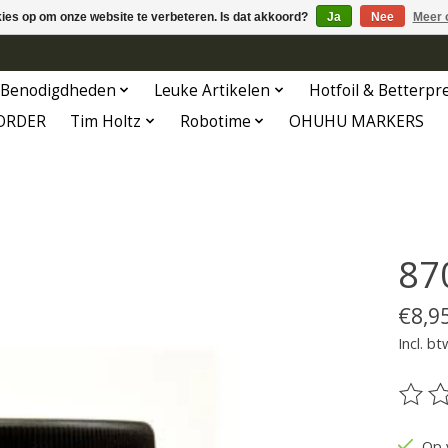
kies op om onze website te verbeteren. Is dat akkoord?
Ja
Nee
Meer 
Benodigdheden
Leuke Artikelen
Hotfoil & Betterpr
ORDER
Tim Holtz
Robotime
OHUHU MARKERS
87
€8,9
Incl. bt
De be
Op 