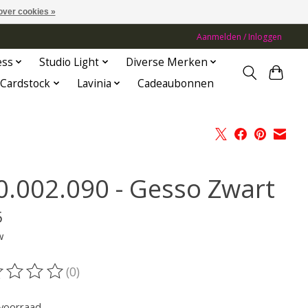
over cookies »
Aanmelden / Inloggen
ess
Studio Light
Diverse Merken
Cardstock
Lavinia
Cadeaubonnen
0.002.090 - Gesso Zwart
5
w
(0)
oordeling van dit product is
0
van de 5
voorraad