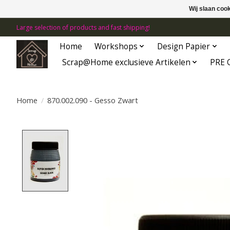
Wij slaan coo
Large selection of products and fast shipping!
Home
Workshops
Design Papier
Scrap@Home exclusieve Artikelen
PRE 
Home
/
870.002.090 - Gesso Zwart
Product image slideshow Items