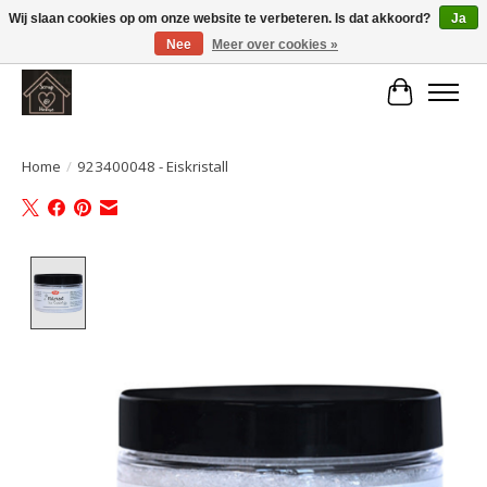
Wij slaan cookies op om onze website te verbeteren. Is dat akkoord?
Ja
Nee
Meer over cookies »
Large selection of products and fast shipping!
Winkelwa
Home
/
923400048 - Eiskristall
Product image slideshow Items