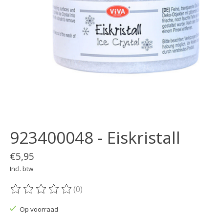
923400048 - Eiskristall
€5,95
Incl. btw
(0)
De beoordeling van dit product is
0
van de 5
Op voorraad