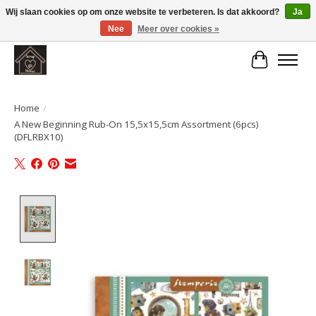
Wij slaan cookies op om onze website te verbeteren. Is dat akkoord?
Ja
Nee
Meer over cookies »
Large selection of products and fast shipping!
Winkelwa
Home
/
A New Beginning Rub-On 15,5x15,5cm Assortment (6pcs)
(DFLRBX10)
Product image slideshow Items