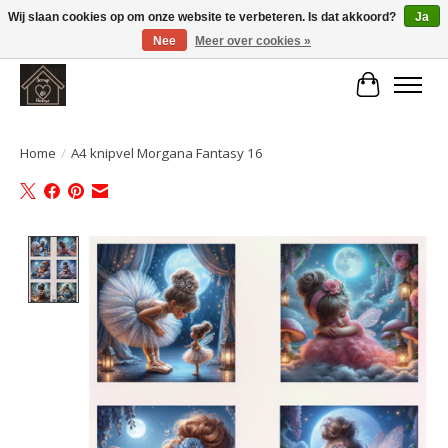
Wij slaan cookies op om onze website te verbeteren. Is dat akkoord?
Ja
Nee
Meer over cookies »
Large selection of products and fast shipping!
Winkelwa
Home
/
A4 knipvel Morgana Fantasy 16
Product image slideshow Items