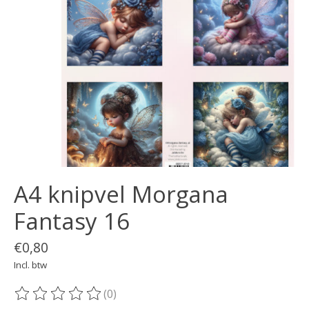
A4 knipvel Morgana
Fantasy 16
€0,80
Incl. btw
(0)
De beoordeling van dit product is
0
van de 5