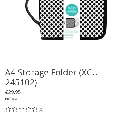
A4 Storage Folder (XCU
245102)
€29,95
Incl. btw
(0)
De beoordeling van dit product is
0
van de 5