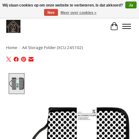
Wij slaan cookies op om onze website te verbeteren. Is dat akkoord?
Ja
Nee
Meer over cookies »
Large selection of products and fast shipping!
Winkelwa
Home
/
A4 Storage Folder (XCU 245102)
Product image slideshow Items