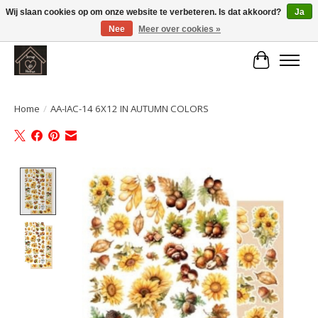
Wij slaan cookies op om onze website te verbeteren. Is dat akkoord?
Ja
Nee
Meer over cookies »
Large selection of products and fast shipping!
Winkelwa
Home
/
AA-IAC-14 6X12 IN AUTUMN COLORS
Product image slideshow Items