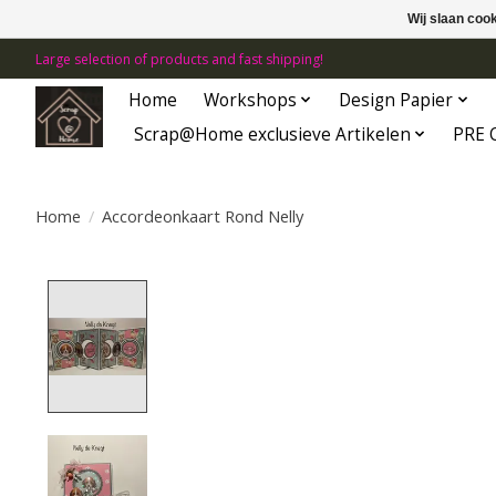
Wij slaan coo
Large selection of products and fast shipping!
Home
Workshops
Design Papier
Scrap@Home exclusieve Artikelen
PRE 
Home
/
Accordeonkaart Rond Nelly
Product image slideshow Items