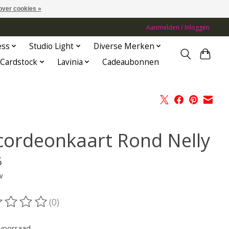
over cookies »
Aanmelden / Inloggen
ess
Studio Light
Diverse Merken
Cardstock
Lavinia
Cadeaubonnen
cordeonkaart Rond Nelly
5
w
(0)
oordeling van dit product is
0
van de 5
voorraad