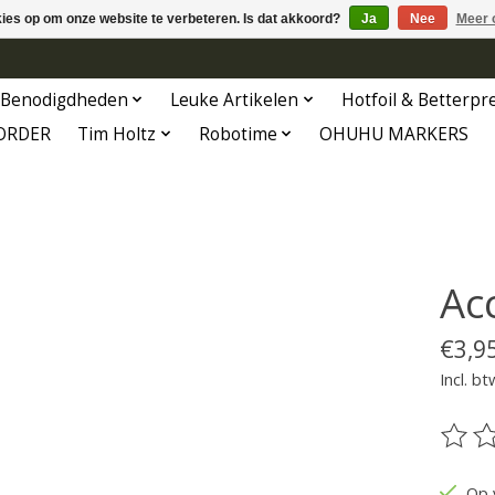
kies op om onze website te verbeteren. Is dat akkoord?
Ja
Nee
Meer 
Benodigdheden
Leuke Artikelen
Hotfoil & Betterpr
ORDER
Tim Holtz
Robotime
OHUHU MARKERS
Ac
€3,9
Incl. bt
De be
Op 