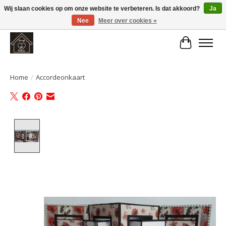
Wij slaan cookies op om onze website te verbeteren. Is dat akkoord?
Ja
Nee
Meer over cookies »
Large selection of products and fast shipping!
Winkelwa
Home
/
Accordeonkaart
Product image slideshow Items