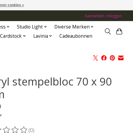
over cookies »
Aanmelden / Inloggen
ess
Studio Light
Diverse Merken
Cardstock
Lavinia
Cadeaubonnen
ryl stempelbloc 70 x 90
m
9
w
(0)