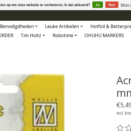
kies op om onze website te verbeteren. Is dat akkoord?
Ja
Nee
Meer 
Benodigdheden
Leuke Artikelen
Hotfoil & Betterpr
ORDER
Tim Holtz
Robotime
OHUHU MARKERS
Ac
m
€5,4
Incl. bt