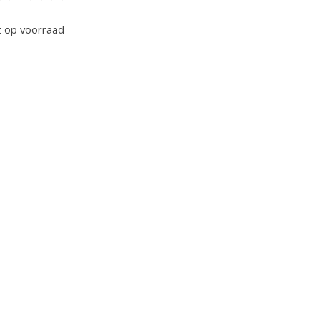
oordeling van dit product is
0
van de 5
t op voorraad