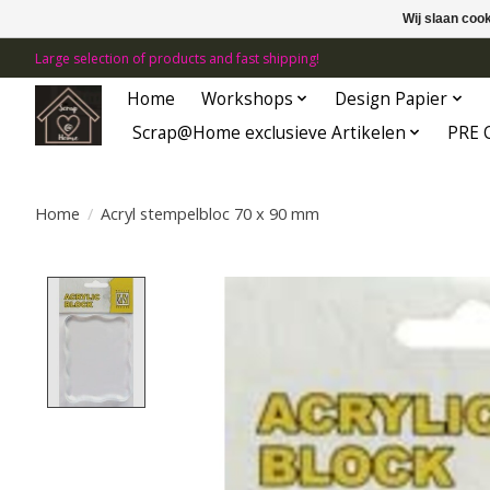
Wij slaan coo
Large selection of products and fast shipping!
Home
Workshops
Design Papier
Scrap@Home exclusieve Artikelen
PRE 
Home
/
Acryl stempelbloc 70 x 90 mm
Product image slideshow Items