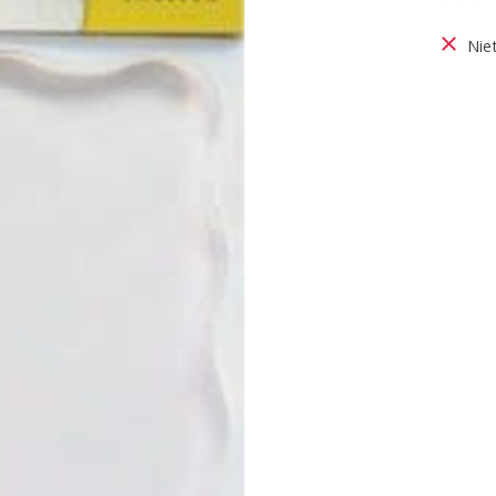
De be
Nie