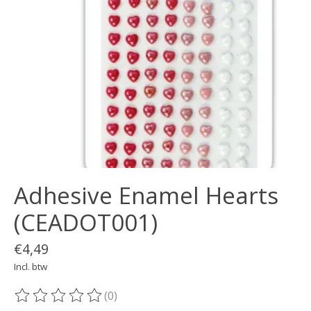
Adhesive Enamel Hearts
(CEADOT001)
€4,49
Incl. btw
(0)
De beoordeling van dit product is
0
van de 5