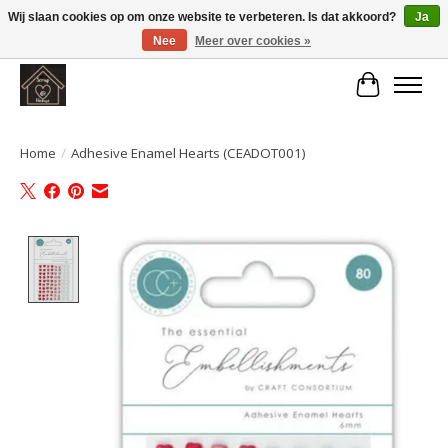
Wij slaan cookies op om onze website te verbeteren. Is dat akkoord?
Ja
Nee
Meer over cookies »
Large selection of products and fast shipping!
Winkelwa
Home
/
Adhesive Enamel Hearts (CEADOT001)
Product image slideshow Items