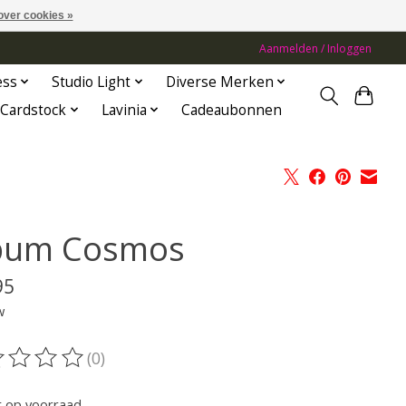
over cookies »
Aanmelden / Inloggen
ess
Studio Light
Diverse Merken
Cardstock
Lavinia
Cadeaubonnen
bum Cosmos
95
w
(0)
oordeling van dit product is
0
van de 5
t op voorraad