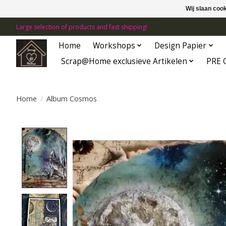
Wij slaan coo
Large selection of products and fast shipping!
Home
Workshops
Design Papier
Scrap@Home exclusieve Artikelen
PRE 
Home
/
Album Cosmos
Product image slideshow Items