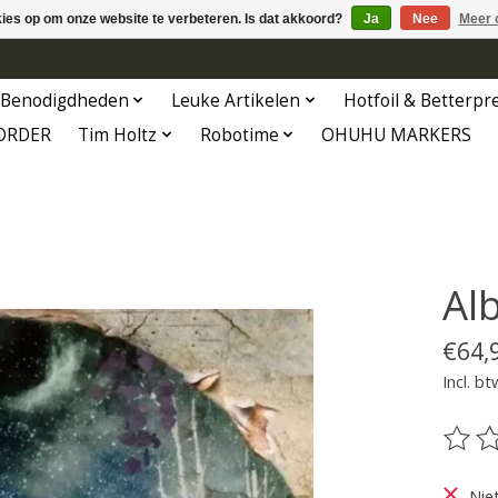
kies op om onze website te verbeteren. Is dat akkoord?
Ja
Nee
Meer 
Benodigdheden
Leuke Artikelen
Hotfoil & Betterpr
ORDER
Tim Holtz
Robotime
OHUHU MARKERS
Al
€64,
Incl. bt
De be
Nie