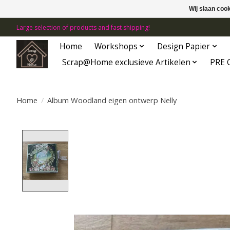
Wij slaan coo
Large selection of products and fast shipping!
Home
Workshops
Design Papier
Scrap@Home exclusieve Artikelen
PRE 
Home
/
Album Woodland eigen ontwerp Nelly
Product image slideshow Items