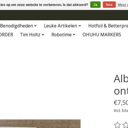
kies op om onze website te verbeteren. Is dat akkoord?
Ja
Nee
Meer 
Benodigdheden
Leuke Artikelen
Hotfoil & Betterpr
ORDER
Tim Holtz
Robotime
OHUHU MARKERS
Al
on
€7,5
Incl. bt