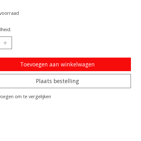
oordeling van dit product is
0
van de 5
voorraad
heid:
Toevoegen aan winkelwagen
Plaats bestelling
oegen om te vergelijken