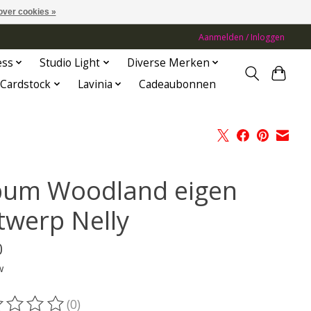
over cookies »
Aanmelden / Inloggen
ess
Studio Light
Diverse Merken
Cardstock
Lavinia
Cadeaubonnen
bum Woodland eigen
twerp Nelly
0
w
(0)