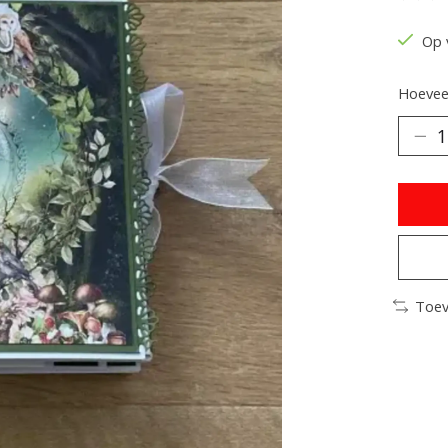
De be
Op 
Hoeveel
Toev