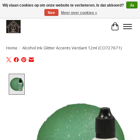
Wij slaan cookies op om onze website te verbeteren. Is dat akkoord?
Ja
Nee
Meer over cookies »
Large selection of products and fast shipping!
Winkelwa
Home
/
Alcohol Ink Glitter Accents Verdant 12ml (CO727671)
Product image slideshow Items