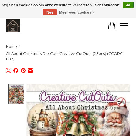
Wij slaan cookies op om onze website te verbeteren. Is dat akkoord?
Ja
Nee
Meer over cookies »
Large selection of products and fast shipping!
Winkelwa
Home
/
All About Christmas Die-Cuts Creative CutOuts (23pcs) (CCODC-
007)
Product image slideshow Items