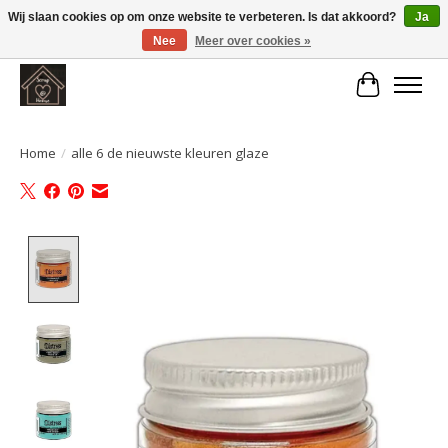
Wij slaan cookies op om onze website te verbeteren. Is dat akkoord?
Ja
Nee
Meer over cookies »
Large selection of products and fast shipping!
Winkelwa
Home
/
alle 6 de nieuwste kleuren glaze
Product image slideshow Items