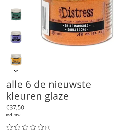
alle 6 de nieuwste
kleuren glaze
€37,50
Incl. btw
(0)
De beoordeling van dit product is
0
van de 5