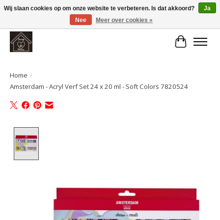
Wij slaan cookies op om onze website te verbeteren. Is dat akkoord?
Ja
Nee
Meer over cookies »
Large selection of products and fast shipping!
Winkelwa
Home
/
Amsterdam - Acryl Verf Set 24 x 20 ml - Soft Colors 7820524
Product image slideshow Items