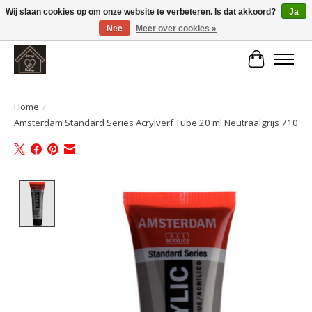
Wij slaan cookies op om onze website te verbeteren. Is dat akkoord?
Ja
Nee
Meer over cookies »
Large selection of products and fast shipping!
Winkelwa
Home
/
Amsterdam Standard Series Acrylverf Tube 20 ml Neutraalgrijs 710
Product image slideshow Items