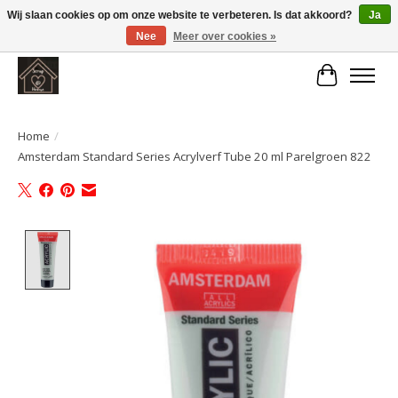
Wij slaan cookies op om onze website te verbeteren. Is dat akkoord?
Ja
Nee
Meer over cookies »
Large selection of products and fast shipping!
Winkelwa
Home
/
Amsterdam Standard Series Acrylverf Tube 20 ml Parelgroen 822
Product image slideshow Items