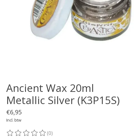
Ancient Wax 20ml
Metallic Silver (K3P15S)
€6,95
Incl. btw
(0)
De beoordeling van dit product is
0
van de 5