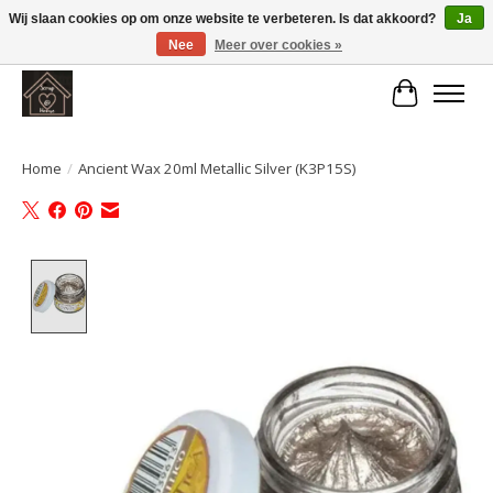
Wij slaan cookies op om onze website te verbeteren. Is dat akkoord?
Ja
Nee
Meer over cookies »
Large selection of products and fast shipping!
Winkelwa
Home
/
Ancient Wax 20ml Metallic Silver (K3P15S)
Product image slideshow Items