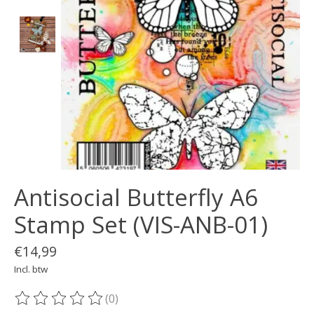
Antisocial Butterfly A6
Stamp Set (VIS-ANB-01)
€14,99
Incl. btw
(0)
De beoordeling van dit product is
0
van de 5