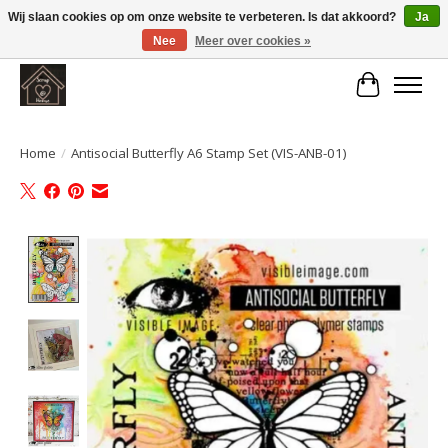
Wij slaan cookies op om onze website te verbeteren. Is dat akkoord?
Ja
Nee
Meer over cookies »
Large selection of products and fast shipping!
Winkelwa
Home
/
Antisocial Butterfly A6 Stamp Set (VIS-ANB-01)
Product image slideshow Items