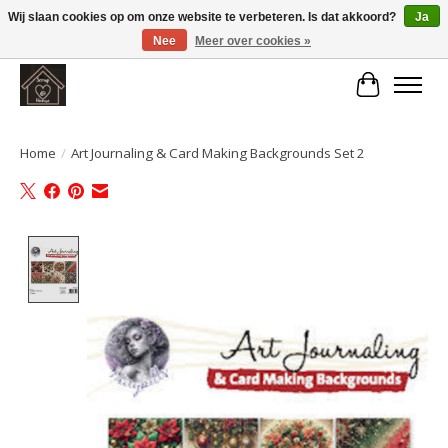
Wij slaan cookies op om onze website te verbeteren. Is dat akkoord?
Ja
Nee
Meer over cookies »
Large selection of products and fast shipping!
Winkelwa
Home
/
Art Journaling & Card Making Backgrounds Set 2
Product image slideshow Items