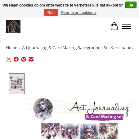
Wij slaan cookies op om onze website te verbeteren. Is dat akkoord?
Ja
Nee
Meer over cookies »
Large selection of products and fast shipping!
Winkelwa
Home
/
Art Journaling & Card Making Backgrounds Set Kerst paars
Product image slideshow Items