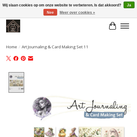
Wij slaan cookies op om onze website te verbeteren. Is dat akkoord?
Ja
Nee
Meer over cookies »
Large selection of products and fast shipping!
Winkelwa
Home
/
Art Journaling & Card Making Set 11
Product image slideshow Items