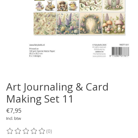
Art Journaling & Card
Making Set 11
€7,95
Incl. btw
(0)
De beoordeling van dit product is
0
van de 5