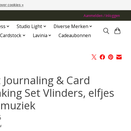
over cookies »
Aanmelden / Inloggen
ess
Studio Light
Diverse Merken
Cardstock
Lavinia
Cadeaubonnen
t Journaling & Card
ing Set Vlinders, elfjes
 muziek
5
w