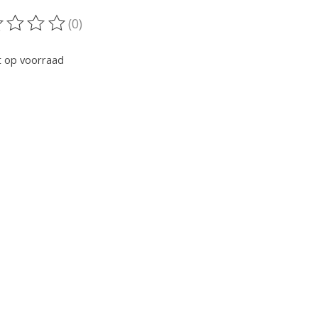
(0)
oordeling van dit product is
0
van de 5
t op voorraad