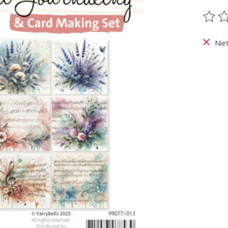
De be
Nie