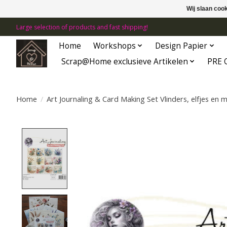
Wij slaan coo
Large selection of products and fast shipping!
Home
Workshops
Design Papier
Scrap@Home exclusieve Artikelen
PRE 
Home
/
Art Journaling & Card Making Set Vlinders, elfjes en 
Product image slideshow Items