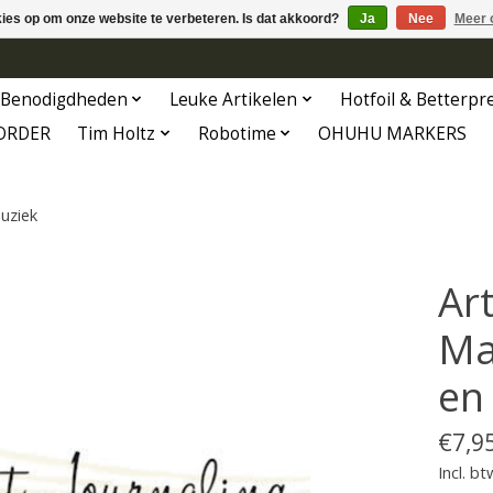
kies op om onze website te verbeteren. Is dat akkoord?
Ja
Nee
Meer 
Benodigdheden
Leuke Artikelen
Hotfoil & Betterpr
ORDER
Tim Holtz
Robotime
OHUHU MARKERS
muziek
Ar
Mak
en
€7,9
Incl. bt