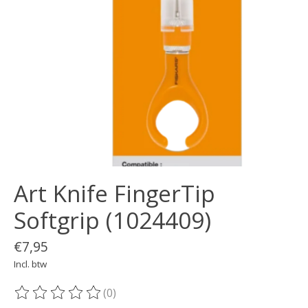
Art Knife FingerTip
Softgrip (1024409)
€7,95
Incl. btw
(0)
De beoordeling van dit product is
0
van de 5