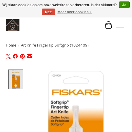
Wij slaan cookies op om onze website te verbeteren. Is dat akkoord?
Ja
Nee
Meer over cookies »
Large selection of products and fast shipping!
Winkelwa
Home
/
Art Knife FingerTip Softgrip (1024409)
Product image slideshow Items