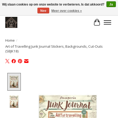
Wij slaan cookies op om onze website te verbeteren. Is dat akkoord?
Ja
Nee
Meer over cookies »
Large selection of products and fast shipping!
Winkelwa
Home
/
Art of Travelling Junk Journal Stickers, Backgrounds, Cut-Outs
(SBJK18)
Product image slideshow Items