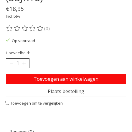
€18,95
Incl. btw
(0)
De beoordeling van dit product is
0
van de 5
Op voorraad
Hoeveelheid:
Toevoegen aan winkelwagen
Plaats bestelling
Toevoegen om te vergelijken
Reviews (0)