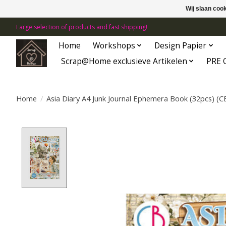
Wij slaan coo
Large selection of products and fast shipping!
Home
Workshops
Design Papier
Scrap@Home exclusieve Artikelen
PRE 
Home
/
Asia Diary A4 Junk Journal Ephemera Book (32pcs) (
Product image slideshow Items