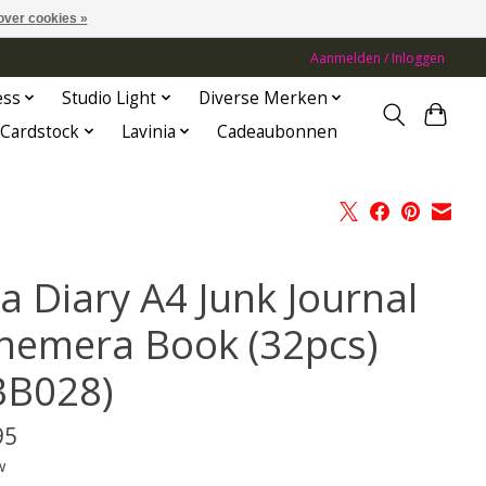
over cookies »
Aanmelden / Inloggen
ess
Studio Light
Diverse Merken
Cardstock
Lavinia
Cadeaubonnen
ia Diary A4 Junk Journal
hemera Book (32pcs)
BB028)
95
w