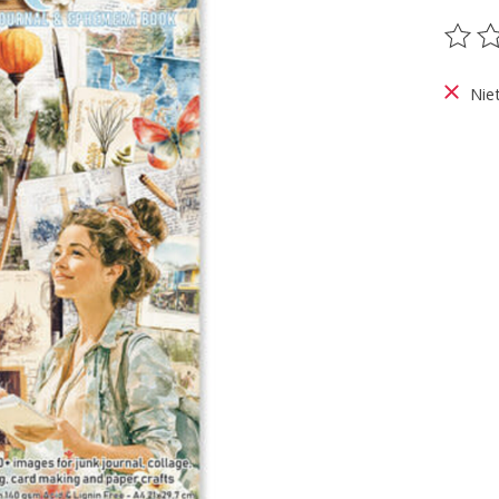
De be
Nie