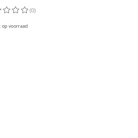
(0)
oordeling van dit product is
0
van de 5
t op voorraad