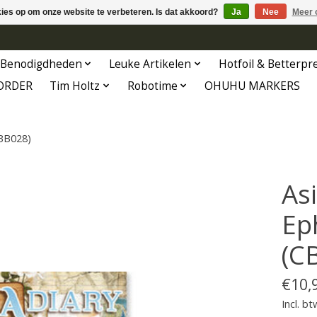
kies op om onze website te verbeteren. Is dat akkoord?
Ja
Nee
Meer 
Benodigdheden
Leuke Artikelen
Hotfoil & Betterpr
ORDER
Tim Holtz
Robotime
OHUHU MARKERS
CBB028)
As
Ep
(C
€10,
Incl. bt