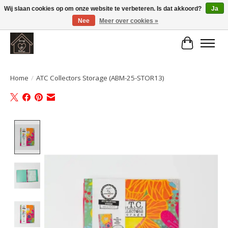
Wij slaan cookies op om onze website te verbeteren. Is dat akkoord?
Ja
Nee
Meer over cookies »
Large selection of products and fast shipping!
Winkelwa
Home
/
ATC Collectors Storage (ABM-25-STOR13)
Product image slideshow Items