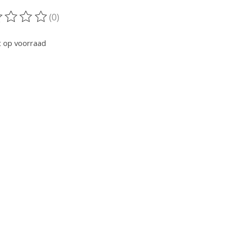
(0)
oordeling van dit product is
0
van de 5
t op voorraad