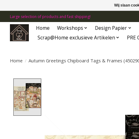
Wij slaan coo
Large selection of products and fast shipping!
Home
Workshops
Design Papier
Scrap@Home exclusieve Artikelen
PRE 
Home
/
Autumn Greetings Chipboard Tags & Frames (45029
Product image slideshow Items