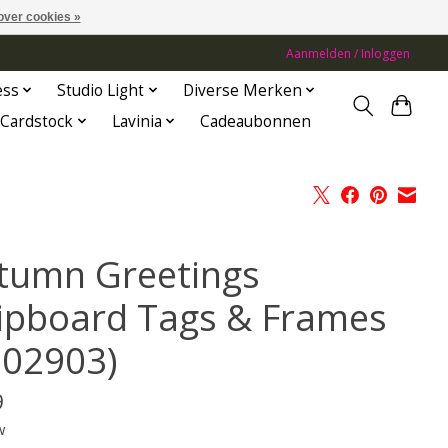
over cookies »
Aanmelden / Inloggen
ess
Studio Light
Diverse Merken
Cardstock
Lavinia
Cadeaubonnen
tumn Greetings
ipboard Tags & Frames
502903)
9
w