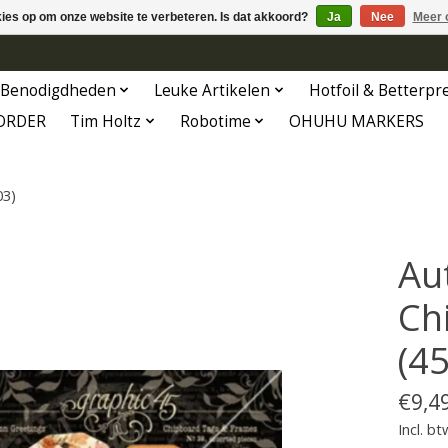
kies op om onze website te verbeteren. Is dat akkoord?
Ja
Nee
Meer 
Benodigdheden
Leuke Artikelen
Hotfoil & Betterpr
ORDER
Tim Holtz
Robotime
OHUHU MARKERS
03)
Au
Ch
(4
€9,4
Incl. bt