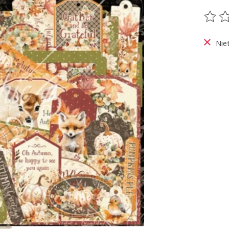
De be
Nie