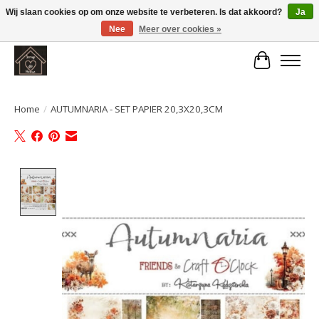
Wij slaan cookies op om onze website te verbeteren. Is dat akkoord?
Ja
Nee
Meer over cookies »
Large selection of products and fast shipping!
Winkelwa
Home
/
AUTUMNARIA - SET PAPIER 20,3X20,3CM
Product image slideshow Items