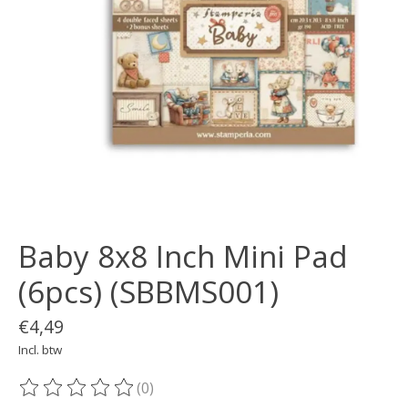
Baby 8x8 Inch Mini Pad
(6pcs) (SBBMS001)
€4,49
Incl. btw
(0)
De beoordeling van dit product is
0
van de 5