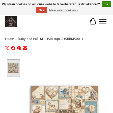
Wij slaan cookies op om onze website te verbeteren. Is dat akkoord?
Ja
Nee
Meer over cookies »
Large selection of products and fast shipping!
Winkelwa
Home
/
Baby 8x8 Inch Mini Pad (6pcs) (SBBMS001)
Product image slideshow Items