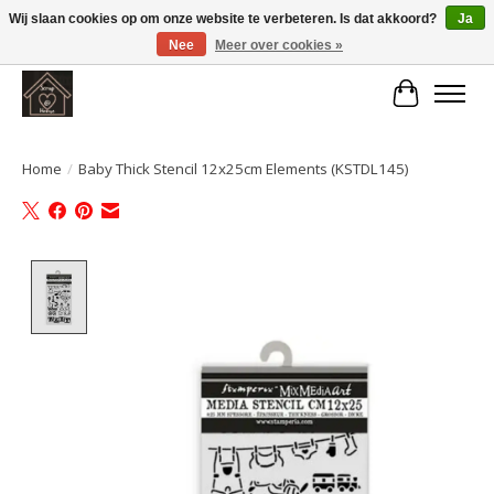
Wij slaan cookies op om onze website te verbeteren. Is dat akkoord?
Ja
Nee
Meer over cookies »
Large selection of products and fast shipping!
Winkelwa
Home
/
Baby Thick Stencil 12x25cm Elements (KSTDL145)
Product image slideshow Items