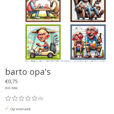
barto opa's
€0,75
Incl. btw
(0)
De beoordeling van dit product is
0
van de 5
Op voorraad