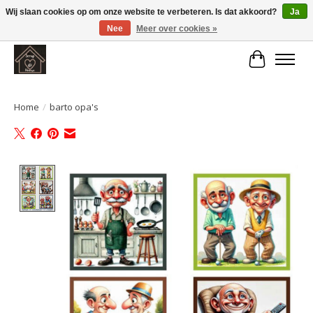
Wij slaan cookies op om onze website te verbeteren. Is dat akkoord?
Ja
Nee
Meer over cookies »
Large selection of products and fast shipping!
Winkelwa
Home
/
barto opa's
Product image slideshow Items