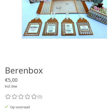
Berenbox
€5,00
Incl. btw
(0)
De beoordeling van dit product is
0
van de 5
Op voorraad