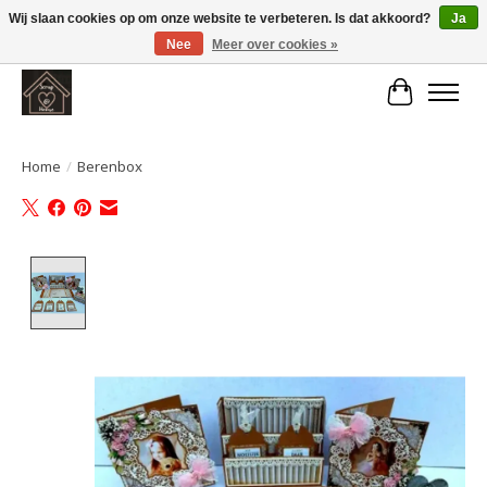
Wij slaan cookies op om onze website te verbeteren. Is dat akkoord?
Ja
Nee
Meer over cookies »
Large selection of products and fast shipping!
Winkelwa
Home
/
Berenbox
Product image slideshow Items