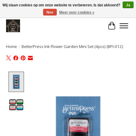
Wij slaan cookies op om onze website te verbeteren. Is dat akkoord?
Ja
Nee
Meer over cookies »
Large selection of products and fast shipping!
Winkelwa
Home
/
BetterPress Ink Flower Garden Mini Set (4pcs) (BPI-012)
Product image slideshow Items