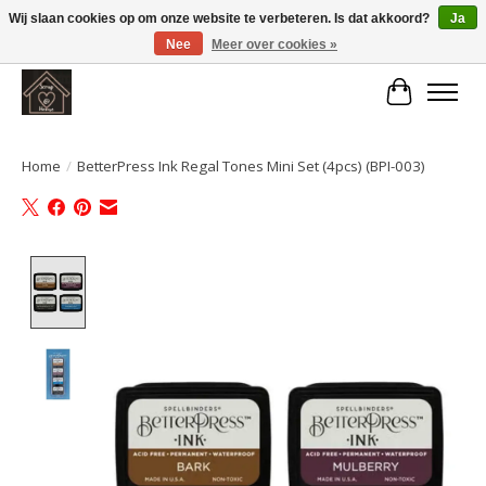
Wij slaan cookies op om onze website te verbeteren. Is dat akkoord?
Ja
Nee
Meer over cookies »
Large selection of products and fast shipping!
Winkelwa
Home
/
BetterPress Ink Regal Tones Mini Set (4pcs) (BPI-003)
Product image slideshow Items