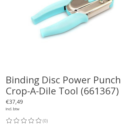
Binding Disc Power Punch
Crop-A-Dile Tool (661367)
€37,49
Incl. btw
(0)
De beoordeling van dit product is
0
van de 5