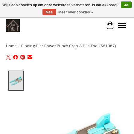
Wij slaan cookies op om onze website te verbeteren. Is dat akkoord?
Ja
Nee
Meer over cookies »
Large selection of products and fast shipping!
Winkelwa
Home
/
Binding Disc Power Punch Crop-A-Dile Tool (661367)
Product image slideshow Items