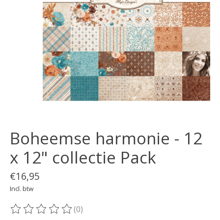
Boheemse harmonie - 12
x 12" collectie Pack
€16,95
Incl. btw
(0)
De beoordeling van dit product is
0
van de 5