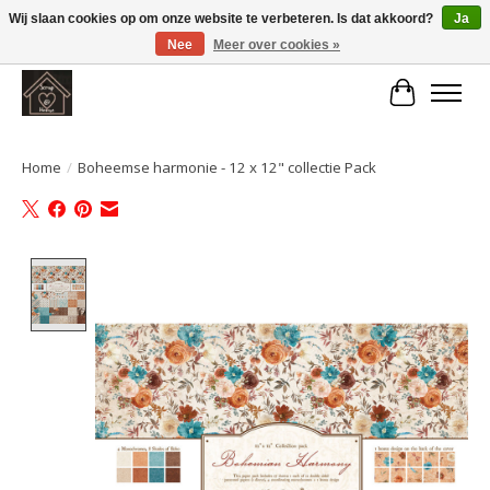
Wij slaan cookies op om onze website te verbeteren. Is dat akkoord?
Ja
Nee
Meer over cookies »
Large selection of products and fast shipping!
Winkelwa
Home
/
Boheemse harmonie - 12 x 12" collectie Pack
Product image slideshow Items