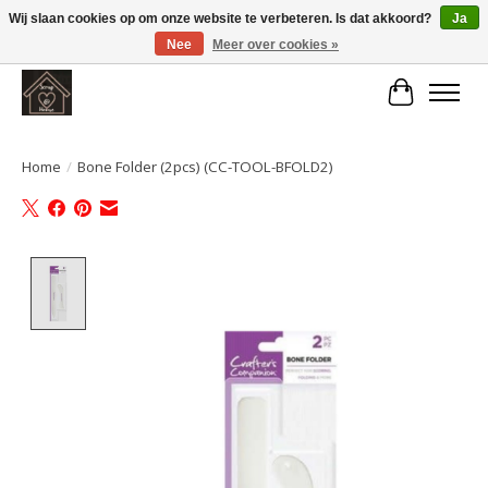
Wij slaan cookies op om onze website te verbeteren. Is dat akkoord?
Ja
Nee
Meer over cookies »
Large selection of products and fast shipping!
Winkelwa
Home
/
Bone Folder (2pcs) (CC-TOOL-BFOLD2)
Product image slideshow Items