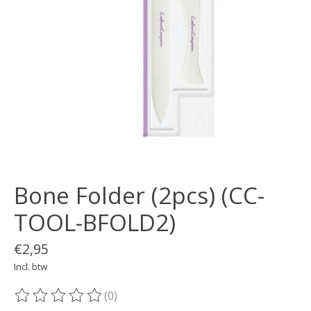
Bone Folder (2pcs) (CC-
TOOL-BFOLD2)
€2,95
Incl. btw
(0)
De beoordeling van dit product is
0
van de 5