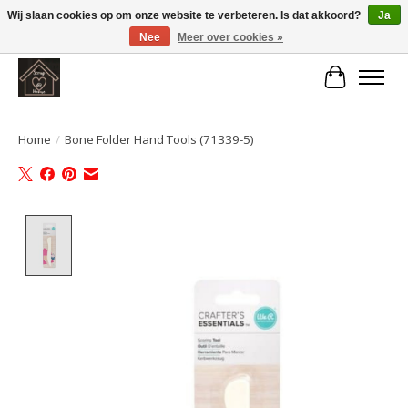
Wij slaan cookies op om onze website te verbeteren. Is dat akkoord?
Ja
Nee
Meer over cookies »
Large selection of products and fast shipping!
Winkelwa
Home
/
Bone Folder Hand Tools (71339-5)
Product image slideshow Items