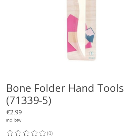
Bone Folder Hand Tools
(71339-5)
€2,99
Incl. btw
(0)
De beoordeling van dit product is
0
van de 5