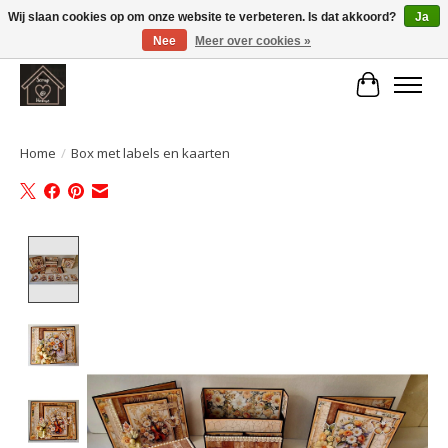
Wij slaan cookies op om onze website te verbeteren. Is dat akkoord?
Ja
Nee
Meer over cookies »
Large selection of products and fast shipping!
Winkelwa
Home
/
Box met labels en kaarten
Product image slideshow Items