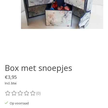
Box met snoepjes
€3,95
Incl. btw
(0)
De beoordeling van dit product is
0
van de 5
Op voorraad