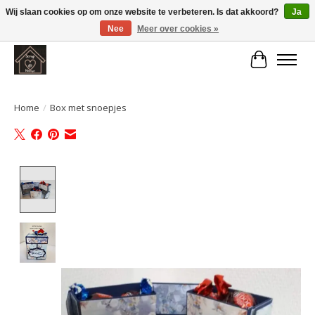
Wij slaan cookies op om onze website te verbeteren. Is dat akkoord?
Ja
Nee
Meer over cookies »
Large selection of products and fast shipping!
Winkelwa
Home
/
Box met snoepjes
Product image slideshow Items