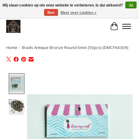
Wij slaan cookies op om onze website te verbeteren. Is dat akkoord?
Ja
Nee
Meer over cookies »
Large selection of products and fast shipping!
Winkelwa
Home
/
Brads Antique Bronze Round 6mm (50pcs) (DMCFA4309)
Product image slideshow Items