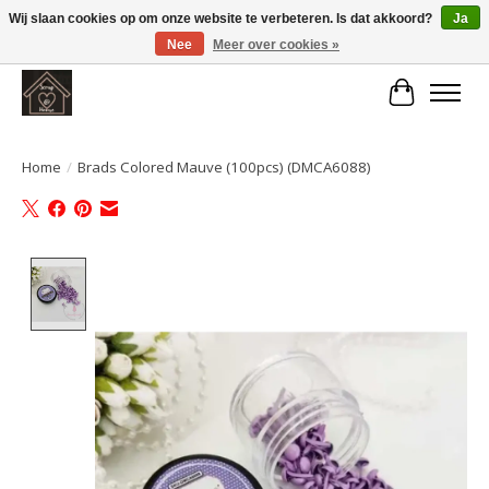
Wij slaan cookies op om onze website te verbeteren. Is dat akkoord?
Ja
Nee
Meer over cookies »
Large selection of products and fast shipping!
Winkelwa
Home
/
Brads Colored Mauve (100pcs) (DMCA6088)
Product image slideshow Items