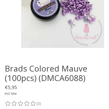
Brads Colored Mauve
(100pcs) (DMCA6088)
€5,95
Incl. btw
(0)
De beoordeling van dit product is
0
van de 5