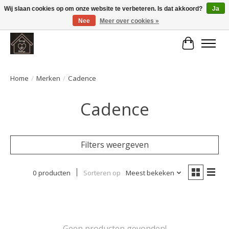
Wij slaan cookies op om onze website te verbeteren. Is dat akkoord?
Ja
Nee
Meer over cookies »
Large selection of products and fast shipping!
Winkelwa
Home
/
Merken
/
Cadence
Cadence
Filters weergeven
0 producten
Sorteren op
Meest bekeken
Geen producten gevonden!