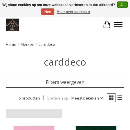
Wij slaan cookies op om onze website te verbeteren. Is dat akkoord?
Ja
Nee
Meer over cookies »
Large selection of products and fast shipping!
Winkelwa
Home
/
Merken
/
carddeco
carddeco
Filters weergeven
6 producten
Sorteren op
Meest bekeken