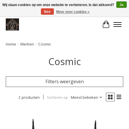
Wij slaan cookies op om onze website te verbeteren. Is dat akkoord?
Ja
Nee
Meer over cookies »
Large selection of products and fast shipping!
Winkelwa
Home
/
Merken
/
Cosmic
Cosmic
Filters weergeven
2 producten
Sorteren op
Meest bekeken