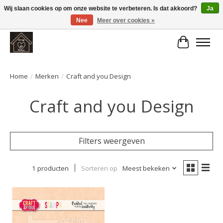
Wij slaan cookies op om onze website te verbeteren. Is dat akkoord?
Ja
Nee
Meer over cookies »
Large selection of products and fast shipping!
Winkelwa
Home
/
Merken
/
Craft and you Design
Craft and you Design
Filters weergeven
1 producten
Sorteren op
Meest bekeken