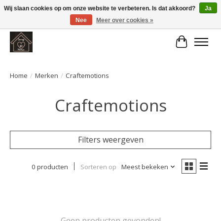
Wij slaan cookies op om onze website te verbeteren. Is dat akkoord?
Ja
Nee
Meer over cookies »
Large selection of products and fast shipping!
Winkelwa
Home
/
Merken
/
Craftemotions
Craftemotions
Filters weergeven
0 producten
Sorteren op
Meest bekeken
Geen producten gevonden!