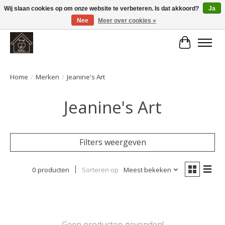
Wij slaan cookies op om onze website te verbeteren. Is dat akkoord?
Ja
Nee
Meer over cookies »
Large selection of products and fast shipping!
Winkelwa
Home
/
Merken
/
Jeanine's Art
Jeanine's Art
Filters weergeven
0 producten
Sorteren op
Meest bekeken
Geen producten gevonden!